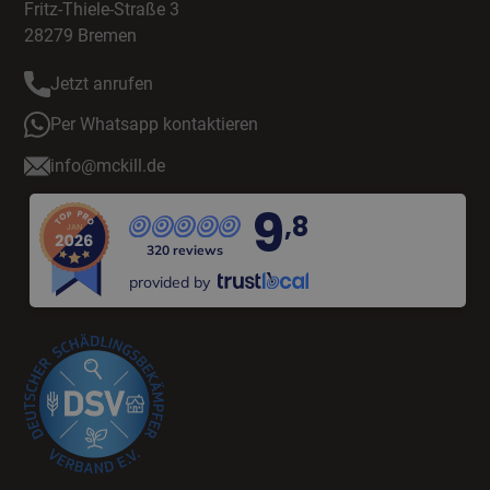
Fritz-Thiele-Straße 3
28279 Bremen
Jetzt anrufen
Per Whatsapp kontaktieren
info@mckill.de
9
,8
320 reviews
provided by