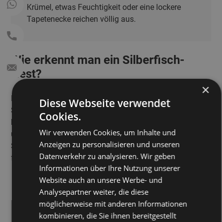
Krümel, etwas Feuchtigkeit oder eine lockere
Tapetenecke reichen völlig aus.
Wie erkennt man ein Silberfisch-
Nest?
×
Die Antwort auf „Woher kommen Silberfische im
Diese Webseite verwendet
Schlafzimmer?“ könnte lauten: direkt aus einem
Nest
Cookies.
hinter deiner Kommode! Ein solches Nest bleibt oft lange
Wir verwenden Cookies, um Inhalte und
unbemerkt, bis es sich plötzlich durch einen vermehrten
Anzeigen zu personalisieren und unseren
Silberfischbefall bemerkbar macht. Typische Anzeichen
Datenverkehr zu analysieren. Wir geben
für ein Nest sind:
Informationen über Ihre Nutzung unserer
Website auch an unsere Werbe- und
Analysepartner weiter, die diese
Häufige Sichtungen von Silberfischen an derselben
möglicherweise mit anderen Informationen
Stelle
kombinieren, die Sie ihnen bereitgestellt
Kleine Schuppenrückstände auf dem Boden oder an