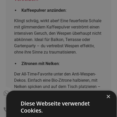
Kaffeepulver anzünden
:
Klingt schräg, wirkt aber! Eine feuerfeste Schale
mit glimmendem Kaffeepulver verströmt einen
intensiven Geruch, den Wespen überhaupt nicht
abkönnen. Ideal für Balkon, Terrasse oder
Gartenparty – du vertreibst Wespen effektiv,
ohne ihre Sinne zu traumatisieren.
Zitronen mit Nelken
:
Der All-Time-Favorite unter den Anti-Wespen-
Dekos. Einfach eine Bio-Zitrone halbieren, mit
Nelken spicken und auf dem Tisch platzieren –
sieht hübsch aus, riecht angenehm und wirkt
×
abschreckend auf Wespen. Wer mehrere davon
Diese Webseite verwendet
verteilt, kann größere Bereiche wespenfrei
Cookies.
halten.