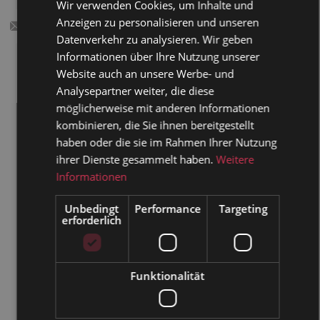
Wir verwenden Cookies, um Inhalte und
Kupfermünzen oder Kupferdraht
:
Anzeigen zu personalisieren und unseren
Datenverkehr zu analysieren. Wir geben
Der metallische Geruch von Kupfer ist für
Informationen über Ihre Nutzung unserer
Wespen ein echter Abturner. Einfach ein paar
Website auch an unsere Werbe- und
alte 1- und 2-Cent-Stücke auf dem Tisch
Analysepartner weiter, die diese
auslegen oder feinen Kupferdraht aufhängen –
möglicherweise mit anderen Informationen
schon überlegen sich die Wespen zweimal, ob
kombinieren, die Sie ihnen bereitgestellt
sich der Besuch lohnt. So lassen sich Wespen
haben oder die sie im Rahmen Ihrer Nutzung
vertreiben, ohne dass man gleich zur
ihrer Dienste gesammelt haben.
Weitere
Insektenabwehr-Bastelgruppe wird.
Informationen
Wasser marsch? Lieber nicht
Unbedingt
Performance
Targeting
Ein weitverbreiteter Mythos besagt:
erforderlich
„Wespennest einfach mit Wasser abspritzen!“
Bitte nicht! Das kann gefährlich werden – für
dich, die Wespen und dein Dach. Denn sobald
Funktionalität
sich die Tiere bedroht fühlen, reagieren sie
aggressiv und greifen an.