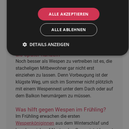
Außerdem ist das Entfernen oder Zerstören
eines Wespennests ohne Genehmigung oft
ALLE AKZEPTIEREN
verboten. Wer also auf Nummer sicher gehen
will, ruft lieber Profis wie McKill, die wissen, wie
ALLE ABLEHNEN
man Wespen vertreiben darf – ohne Chaos.
DETAILS ANZEIGEN
Wespennest verhindern – lieber gleich
als später handeln
Noch besser als Wespen zu vertreiben ist es, die
stacheligen Mitbewohner gar nicht erst
einziehen zu lassen. Denn Vorbeugung ist der
klügste Weg, um sich im Sommer nicht plötzlich
mit einem Wespennest unter dem Dach oder auf
dem Balkon herumärgern zu müssen.
Was hilft gegen Wespen im Frühling?
Im Frühling erwachen die ersten
Wespenköniginnen
aus dem Winterschlaf und