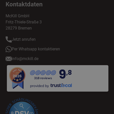
Kontaktdaten
McKill GmbH
Fritz-Thiele-Straße 3
28279 Bremen
Jetzt anrufen
Per Whatsapp kontaktieren
info@mckill.de
9
,8
318 reviews
provided by