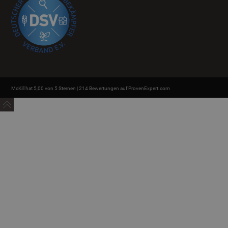
McKill hat 5,00 von 5 Sternen | 214 Bewertungen auf ProvenExpert.com