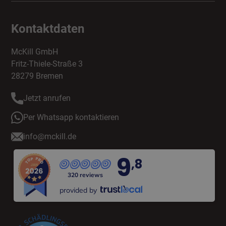
Kontaktdaten
McKill GmbH
Fritz-Thiele-Straße 3
28279 Bremen
Jetzt anrufen
Per Whatsapp kontaktieren
info@mckill.de
9
,8
320 reviews
provided by