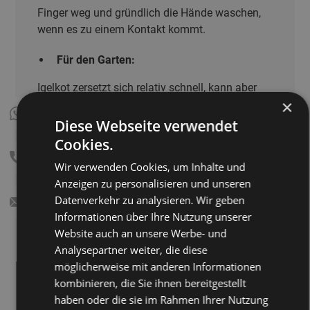
Finger weg und gründlich die Hände waschen,
wenn es zu einem Kontakt kommt.
Für den Garten:
Igelkot zersetzt sich relativ schnell, kann aber
×
auf der Terrasse oder im Sandkasten lästig
werden.
Diese Webseite verwendet
Cookies.
Wer regelmäßig Igelkot auf der Terrasse oder in
Wir verwenden Cookies, um Inhalte und
der Nähe von Spielflächen findet, sollte die
Anzeigen zu personalisieren und unseren
Stellen mit Wasser und etwas Essig reinigen –
Datenverkehr zu analysieren. Wir geben
das neutralisiert den Geruch und vertreibt
Informationen über Ihre Nutzung unserer
eventuelle Wiederholungstäter.
Website auch an unsere Werbe- und
Analysepartner weiter, die diese
Wichtig:
Auch wenn Igelkot kein Hochrisiko
möglicherweise mit anderen Informationen
darstellt – Hygiene sollte ernst genommen
kombinieren, die Sie ihnen bereitgestellt
werden, besonders bei Familien mit kleinen
haben oder die sie im Rahmen Ihrer Nutzung
Kindern oder bei immungeschwächten