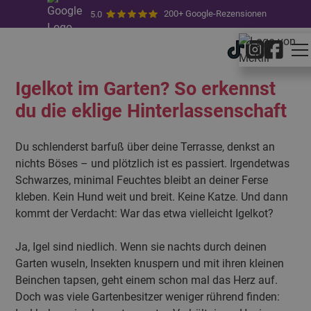
200+ Google-Rezensionen
5.0
11.7.2025
von
Sara Masouleh
Igelkot im Garten? So erkennst
du die eklige Hinterlassenschaft
Du schlenderst barfuß über deine Terrasse, denkst an
nichts Böses – und plötzlich ist es passiert. Irgendetwas
Schwarzes, minimal Feuchtes bleibt an deiner Ferse
kleben. Kein Hund weit und breit. Keine Katze. Und dann
kommt der Verdacht: War das etwa vielleicht Igelkot?
Ja, Igel sind niedlich. Wenn sie nachts durch deinen
Garten wuseln, Insekten knuspern und mit ihren kleinen
Beinchen tapsen, geht einem schon mal das Herz auf.
Doch was viele Gartenbesitzer weniger rührend finden: