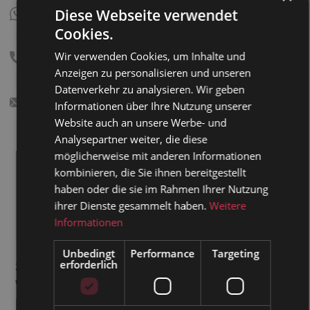
Sie lassen frische Luft rein, aber keine
Diese Webseite verwendet
unerwünschten Gäste. Bonus: Auch Mücken
Cookies.
und andere nervige Krabbler bleiben draußen –
ein doppelter Gewinn.
Wir verwenden Cookies, um Inhalte und
Anzeigen zu personalisieren und unseren
Essigwasser-Trick:
Datenverkehr zu analysieren. Wir geben
Informationen über Ihre Nutzung unserer
Ein kleines Schälchen mit Essig und Spülmittel
Website auch an unsere Werbe- und
aufstellen – das lockt sie an und lässt sie
Analysepartner weiter, die diese
ertrinken. Falls du eine noch effektivere Variante
möglicherweise mit anderen Informationen
möchtest, probiere es mit einem Tropfen Honig
kombinieren, die Sie ihnen bereitgestellt
zusätzlich – damit kannst du sie endgültig in
haben oder die sie im Rahmen Ihrer Nutzung
die Falle locken und die Fruchtfliegen
ihrer Dienste gesammelt haben.
Weitere
loswerden.
Informationen
Unbedingt
Performance
Targeting
Sofortmaßnahmen gegen die Plage:
erforderlich
Wie du Fruchtfliegen endgültig
loswirst