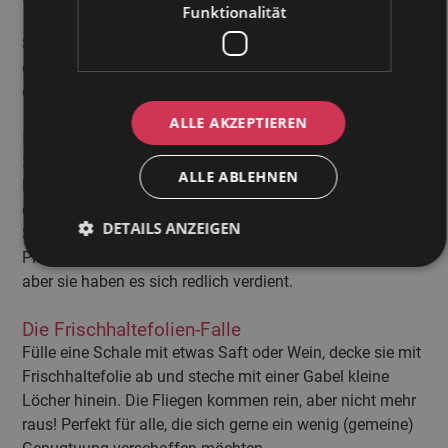
Funktionalität
Sind die kleinen Biester erst einmal da, brauchst du eine
gezielte Strategie, um die Fruchtfliegen loszuwerden und
effektiv zu bekämpfen:
ALLE AKZEPTIEREN
Fruchtfliegen-Falle mit Apfelessig und
Spülmittel
ALLE ABLEHNEN
Mische Apfelessig mit ein paar Tropfen Spülmittel in
einer Schale. Der Essig lockt die Fliegen an, das
DETAILS ANZEIGEN
Spülmittel nimmt die Oberflächenspannung, und die
Plagegeister ertrinken. Es ist ein bitteres Ende für sie –
aber sie haben es sich redlich verdient.
Die Frischhaltefolien-Falle
Fülle eine Schale mit etwas Saft oder Wein, decke sie mit
Frischhaltefolie ab und steche mit einer Gabel kleine
Löcher hinein. Die Fliegen kommen rein, aber nicht mehr
raus! Perfekt für alle, die sich gerne ein wenig (gemeine)