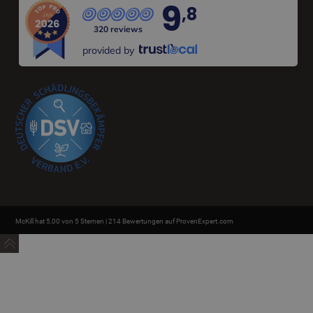
9
,8
320 reviews
provided by
McKill hat 5,00 von 5 Sternen | 214 Bewertungen auf ProvenExpert.com